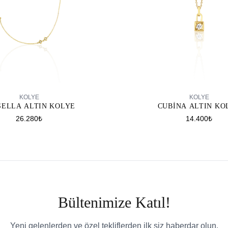
SEPETE EKLE
SEPETE EKLE
KOLYE
KOLYE
CUBINA ALTIN KO
SELLA ALTIN KOLYE
14.400₺
26.280₺
Bültenimize Katıl!
Yeni gelenlerden ve özel tekliflerden ilk siz haberdar olun.