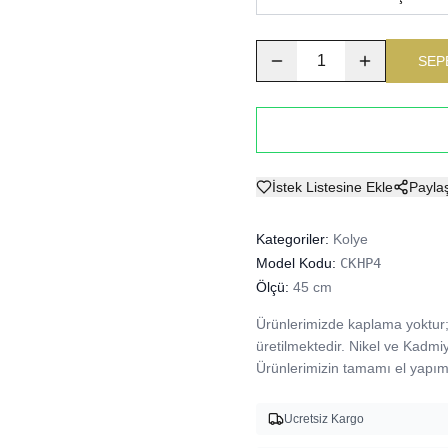
1
SEP
İstek Listesine Ekle
Payla
Kategoriler:
Kolye
Model Kodu:
CKHP4
Ölçü:
45 cm
Ürünlerimizde kaplama yoktur; 
üretilmektedir. Nikel ve Kadmi
Ürünlerimizin tamamı el yapımı
Ucretsiz Kargo