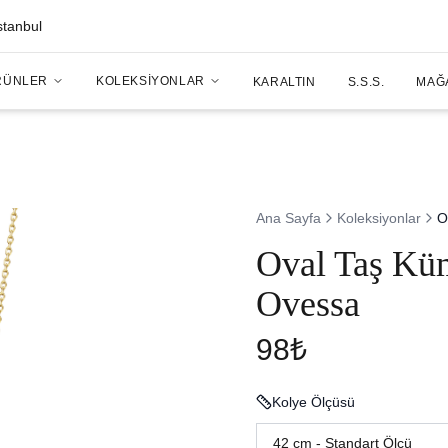
stanbul
RÜNLER
KOLEKSIYONLAR
KARALTIN
S.S.S.
MAĞ
Ana Sayfa
Koleksiyonlar
O
Oval Taş Küm
Ovessa
98₺
Kolye Ölçüsü