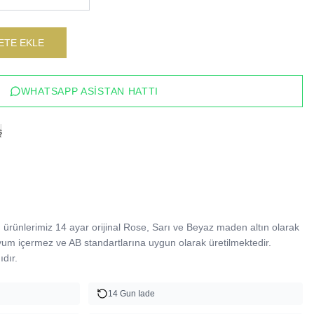
ETE EKLE
WHATSAPP ASISTAN HATTI
ş
ürünlerimiz 14 ayar orijinal Rose, Sarı ve Beyaz maden altın olarak 
yum içermez ve AB standartlarına uygun olarak üretilmektedir. 
dır.
14 Gun Iade