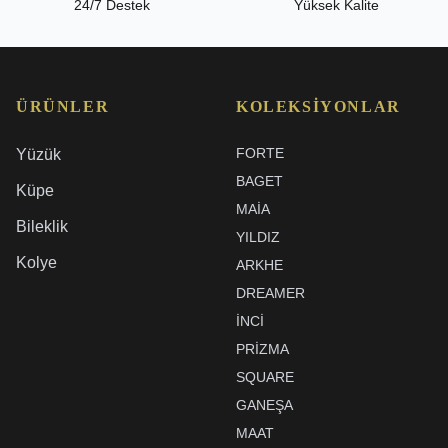
24/7 Destek
Yüksek Kalite
ÜRÜNLER
KOLEKSIYONLAR
FORTE
Yüzük
BAGET
Küpe
MAIA
Bileklik
YILDIZ
Kolye
ARKHE
DREAMER
İNCI
PRIZMA
SQUARE
GANEŞA
MAAT