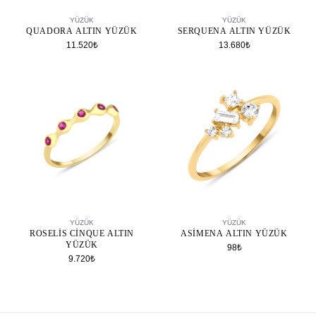
SEPETE EKLE
SEPETE EKLE
YÜZÜK
YÜZÜK
QUADORA ALTIN YÜZÜK
SERQUENA ALTIN YÜZÜK
11.520₺
13.680₺
SEPETE EKLE
SEPETE EKLE
YÜZÜK
YÜZÜK
ROSELIS CINQUE ALTIN
ASIMENA ALTIN YÜZÜK
YÜZÜK
98₺
9.720₺