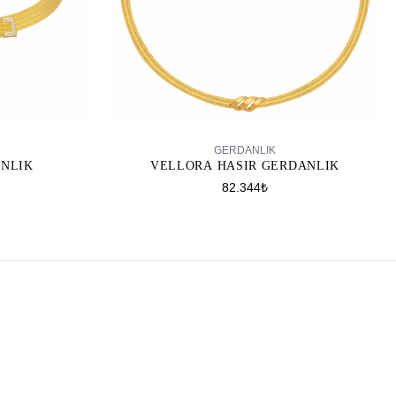
SEPETE EKLE
GERDANLIK
ANLIK
VELLORA HASIR GERDANLIK
82.344₺