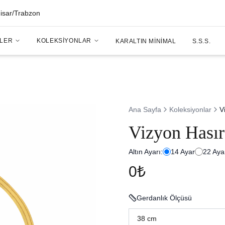
hisar/Trabzon
LER
KOLEKSIYONLAR
KARALTIN MINIMAL
S.S.S.
Ana Sayfa
Koleksiyonlar
V
Vizyon Hasır
Altın Ayarı:
14
Ayar
22
Aya
0₺
Gerdanlık Ölçüsü