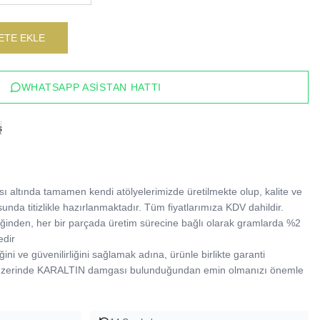
ETE EKLE
WHATSAPP ASISTAN HATTI
ş
 altında tamamen kendi atölyelerimizde üretilmekte olup, kalite ve 
sunda titizlikle hazırlanmaktadır. Tüm fiyatlarımıza KDV dahildir.

tildiğinden, her bir parçada üretim sürecine bağlı olarak gramlarda %2 
dir

ğini ve güvenilirliğini sağlamak adına, ürünle birlikte garanti 
 üzerinde KARALTIN damgası bulunduğundan emin olmanızı önemle 