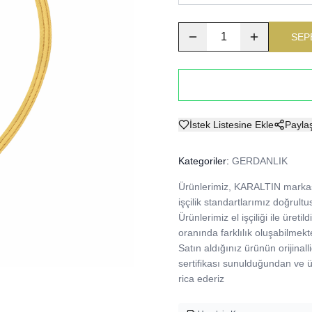
1
SEP
İstek Listesine Ekle
Payla
Kategoriler:
GERDANLIK
Ürünlerimiz, KARALTIN markası
işçilik standartlarımız doğrultu
Ürünlerimiz el işçiliği ile üre
oranında farklılık oluşabilmekte
Satın aldığınız ürünün orijinalli
sertifikası sunulduğundan ve
rica ederiz 