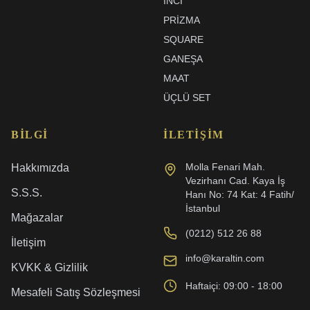
İNCI
PRIZMA
SQUARE
GANEŞA
MAAT
ÜÇLÜ SET
BILGI
İLETIŞIM
Molla Fenari Mah.
Hakkımızda
Vezirhanı Cad. Kaya İş
S.S.S.
Hanı No: 74 Kat: 4 Fatih/
İstanbul
Mağazalar
(0212) 512 26 88
İletişim
info@karaltin.com
KVKK & Gizlilik
Haftaiçi: 09:00 - 18:00
Mesafeli Satış Sözleşmesi