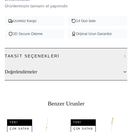
Ürünlerimizin tamamı el yapımıdır.
Ucretsiz Kargo
14 Gun Iade
3D Secure Odeme
Orijinal Urun Garantisi
TAKSIT SEÇENEKLERI
Değerlendirmeler
Benzer Urunler
YENI
YENI
ÇOK SATAN
ÇOK SATAN