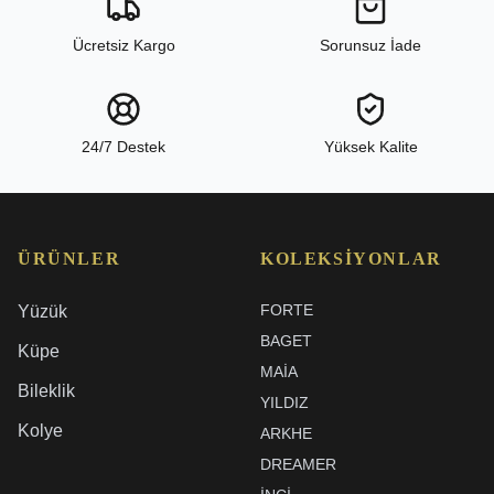
Ücretsiz Kargo
Sorunsuz İade
24/7 Destek
Yüksek Kalite
ÜRÜNLER
KOLEKSIYONLAR
FORTE
Yüzük
BAGET
Küpe
MAIA
Bileklik
YILDIZ
Kolye
ARKHE
DREAMER