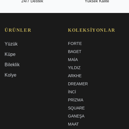
24/7 Destek
Yüksek Kalite
ÜRÜNLER
KOLEKSIYONLAR
FORTE
Yüzük
BAGET
Küpe
MAIA
Bileklik
YILDIZ
Kolye
ARKHE
DREAMER
İNCI
PRIZMA
SQUARE
GANEŞA
MAAT