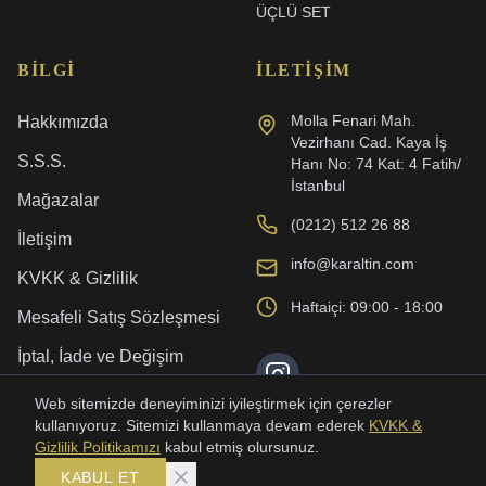
ÜÇLÜ SET
BILGI
İLETIŞIM
Molla Fenari Mah.
Hakkımızda
Vezirhanı Cad. Kaya İş
S.S.S.
Hanı No: 74 Kat: 4 Fatih/
İstanbul
Mağazalar
(0212) 512 26 88
İletişim
info@karaltin.com
KVKK & Gizlilik
Haftaiçi: 09:00 - 18:00
Mesafeli Satış Sözleşmesi
İptal, İade ve Değişim
Kargo ve Teslimat
Web sitemizde deneyiminizi iyileştirmek için çerezler
kullanıyoruz. Sitemizi kullanmaya devam ederek
KVKK &
Gizlilik Politikamızı
kabul etmiş olursunuz.
KABUL ET