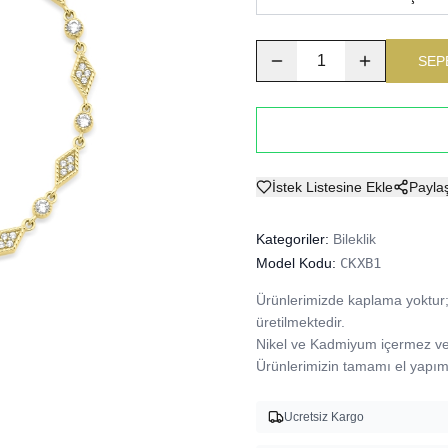
1
SEP
İstek Listesine Ekle
Payla
Kategoriler:
Bileklik
Model Kodu:
CKXB1
Ürünlerimizde kaplama yoktur; 
üretilmektedir.

Nikel ve Kadmiyum içermez ve A
Ürünlerimizin tamamı el yapımı
Ucretsiz Kargo