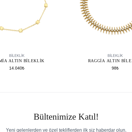
SEPETE EKLE
SEPETE EKLE
BILEKLIK
BILEKLIK
MIA ALTIN BILEKLIK
RAGGIA ALTIN BIL
14.040₺
98₺
Bültenimize Katıl!
Yeni gelenlerden ve özel tekliflerden ilk siz haberdar olun.