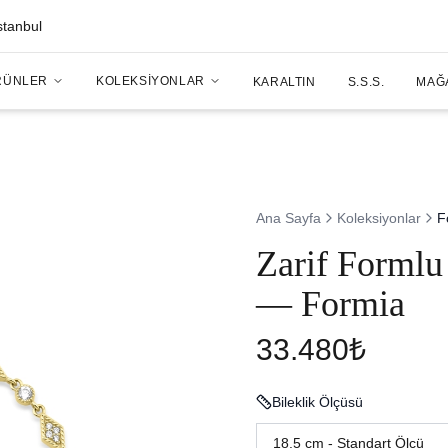
stanbul
RÜNLER
KOLEKSIYONLAR
KARALTIN
S.S.S.
MAĞ
Ana Sayfa
Koleksiyonlar
F
Zarif Formlu 
— Formia
33.480₺
Bileklik Ölçüsü