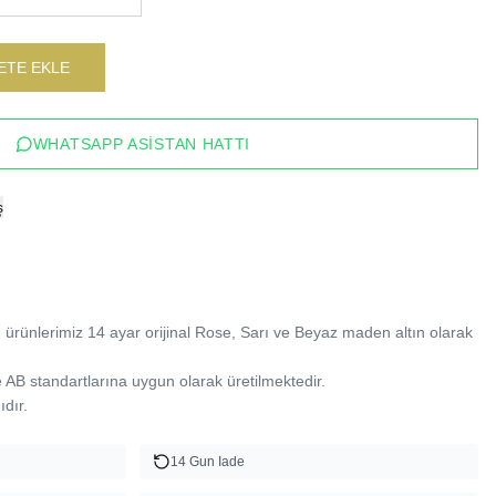
ETE EKLE
WHATSAPP ASISTAN HATTI
ş
ürünlerimiz 14 ayar orijinal Rose, Sarı ve Beyaz maden altın olarak 
B standartlarına uygun olarak üretilmektedir.

dır.
14 Gun Iade