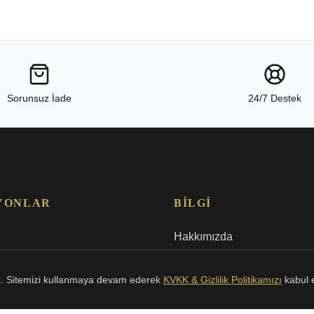
Sorunsuz İade
24/7 Destek
YONLAR
BILGI
Hakkımızda
S.S.S.
uz. Sitemizi kullanmaya devam ederek
KVKK & Gizlilik Politikamızı
kabul 
Mağazalar
İletişim