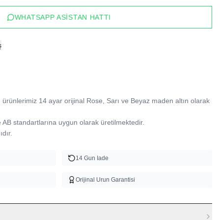
WHATSAPP ASISTAN HATTI
ş
ürünlerimiz 14 ayar orijinal Rose, Sarı ve Beyaz maden altın olarak 
B standartlarına uygun olarak üretilmektedir.

dır.
14 Gun Iade
Orijinal Urun Garantisi