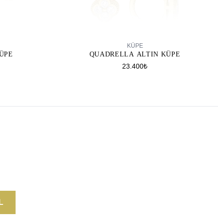
SEPETE EKLE
KÜPE
ÜPE
QUADRELLA ALTIN KÜPE
23.400₺
L