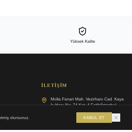
Yüksek Kalite
İLETIŞIM
Molla Fenari Mah. Vezirhanı Cad. Kaya
İş Hanı No: 74 Kat: 4 Fatih/İstanbul
(0212) 512 26 88
etmiş olursunuz.
KABUL ET
info@karaltin.com