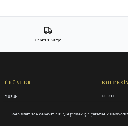
Ücretsiz Kargo
ÜRÜNLER
KOLEKSI
FORTE
Yüzük
BAGET
Küpe
MAIA
Web sitemizde deneyiminizi iyileştirmek için çerezler kullanıyor
Bileklik
YILDIZ
Kolye