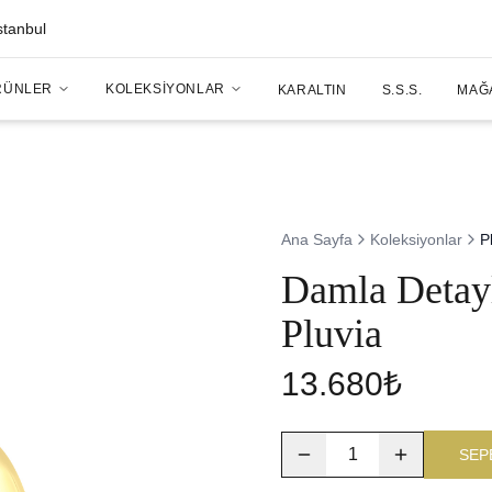
stanbul
RÜNLER
KOLEKSIYONLAR
KARALTIN
S.S.S.
MAĞ
Ana Sayfa
Koleksiyonlar
P
Damla Detayl
Pluvia
13.680₺
1
SEP