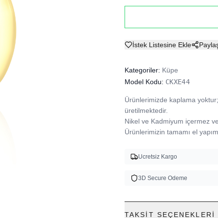
İstek Listesine Ekle
Payla
Kategoriler:
Küpe
Model Kodu:
CKXE44
Ürünlerimizde kaplama yoktur; 
üretilmektedir.

Nikel ve Kadmiyum içermez ve A
Ürünlerimizin tamamı el yapımı
Ucretsiz Kargo
3D Secure Odeme
TAKSIT SEÇENEKLERI