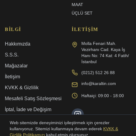
MAAT
ÜÇLÜ SET
BILGI
İLETIŞIM
Molla Fenari Mah.
Hakkımızda
Vezirhanı Cad. Kaya İş
S.S.S.
Hanı No: 74 Kat: 4 Fatih/
İstanbul
Mağazalar
(0212) 512 26 88
İletişim
info@karaltin.com
KVKK & Gizlilik
Haftaiçi: 09:00 - 18:00
Mesafeli Satış Sözleşmesi
İptal, İade ve Değişim
Kargo ve Teslimat
Web sitemizde deneyiminizi iyileştirmek için çerezler
kullanıyoruz. Sitemizi kullanmaya devam ederek
KVKK &
Gizlilik Politikamızı
kabul etmiş olursunuz.