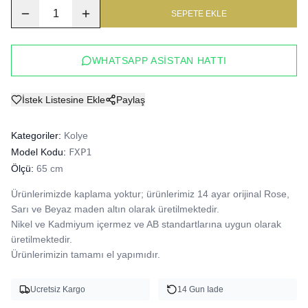
1
SEPETE EKLE
WHATSAPP ASISTAN HATTI
İstek Listesine Ekle
Paylaş
Kategoriler:
Kolye
Model Kodu:
FXP1
Ölçü:
65 cm
Ürünlerimizde kaplama yoktur; ürünlerimiz 14 ayar orijinal Rose, 
Sarı ve Beyaz maden altın olarak üretilmektedir.

Nikel ve Kadmiyum içermez ve AB standartlarına uygun olarak 
üretilmektedir.

Ürünlerimizin tamamı el yapımıdır.
Ucretsiz Kargo
14 Gun Iade