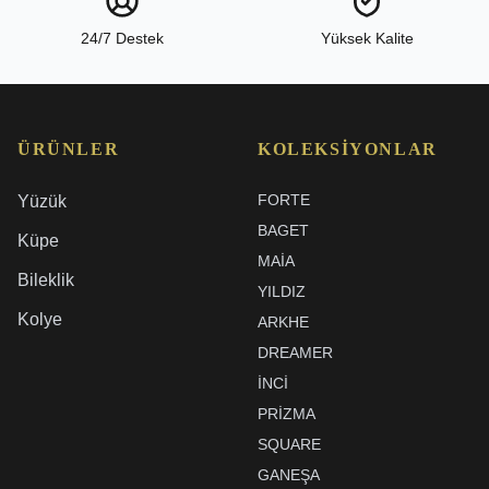
24/7 Destek
Yüksek Kalite
ÜRÜNLER
KOLEKSIYONLAR
FORTE
Yüzük
BAGET
Küpe
MAIA
Bileklik
YILDIZ
Kolye
ARKHE
DREAMER
İNCI
PRIZMA
SQUARE
GANEŞA