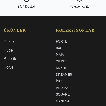
24/7 Destek
Yüksek Kalite
ÜRÜNLER
KOLEKSIYONLAR
FORTE
Yüzük
BAGET
Küpe
MAIA
Bileklik
YILDIZ
Kolye
ARKHE
DREAMER
İNCI
PRIZMA
SQUARE
GANEŞA