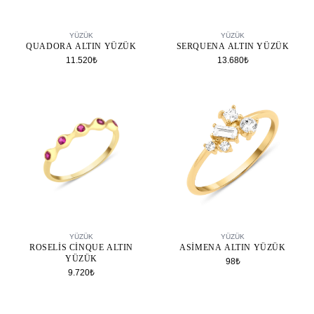
SEPETE EKLE
SEPETE EKLE
YÜZÜK
YÜZÜK
QUADORA ALTIN YÜZÜK
SERQUENA ALTIN YÜZÜK
11.520₺
13.680₺
SEPETE EKLE
SEPETE EKLE
YÜZÜK
YÜZÜK
ROSELIS CINQUE ALTIN
ASIMENA ALTIN YÜZÜK
YÜZÜK
98₺
9.720₺