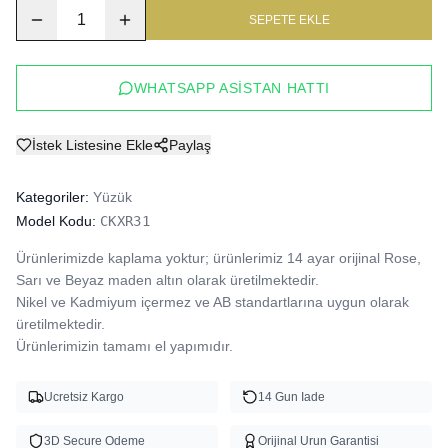
1
SEPETE EKLE
WHATSAPP ASISTAN HATTI
İstek Listesine Ekle
Paylaş
Kategoriler:
Yüzük
Model Kodu:
CKXR31
Ürünlerimizde kaplama yoktur; ürünlerimiz 14 ayar orijinal Rose, 
Sarı ve Beyaz maden altın olarak üretilmektedir.

Nikel ve Kadmiyum içermez ve AB standartlarına uygun olarak 
üretilmektedir.

Ürünlerimizin tamamı el yapımıdır.
Ucretsiz Kargo
14 Gun Iade
3D Secure Odeme
Orijinal Urun Garantisi