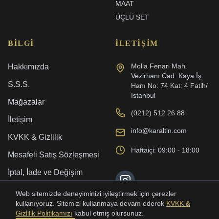
MAAT
ÜÇLÜ SET
BILGI
İLETIŞIM
Molla Fenari Mah.
Hakkımızda
Vezirhanı Cad. Kaya İş
S.S.S.
Hanı No: 74 Kat: 4 Fatih/
İstanbul
Mağazalar
(0212) 512 26 88
İletişim
info@karaltin.com
KVKK & Gizlilik
Haftaiçi: 09:00 - 18:00
Mesafeli Satış Sözleşmesi
İptal, İade ve Değişim
Kargo ve Teslimat
Web sitemizde deneyiminizi iyileştirmek için çerezler
kullanıyoruz. Sitemizi kullanmaya devam ederek
KVKK &
Gizlilik Politikamızı
kabul etmiş olursunuz.