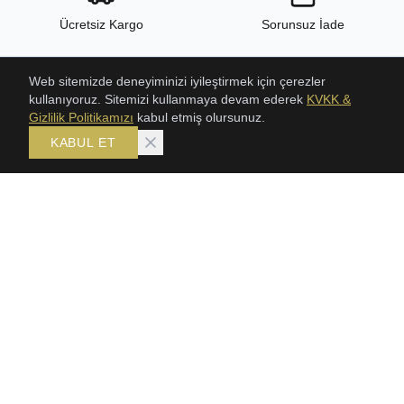
Ücretsiz Kargo
Sorunsuz İade
Web sitemizde deneyiminizi iyileştirmek için çerezler
kullanıyoruz. Sitemizi kullanmaya devam ederek
KVKK &
24/7 Destek
Yüksek Kalite
Gizlilik Politikamızı
kabul etmiş olursunuz.
KABUL ET
ÜRÜNLER
KOLEKSIYONLAR
ŞAHMERAN
Bileklik
SETLER
Gerdanlık
GERDANLIKLAR
Şahmeran
TRABZON HASIR BILEKLIK
Setler
KLASIK HASIR SETLER
BİLEKLİK
KÜPE