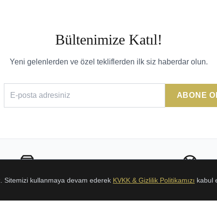
Bültenimize Katıl!
Yeni gelenlerden ve özel tekliflerden ilk siz haberdar olun.
ABONE O
Sorunsuz İade
24/7 Destek
uz. Sitemizi kullanmaya devam ederek
KVKK & Gizlilik Politikamızı
kabul 