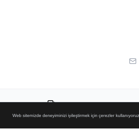
Ücretsiz Kargo
Web sitemizde deneyiminizi iyileştirmek için çerezler kullanıyor