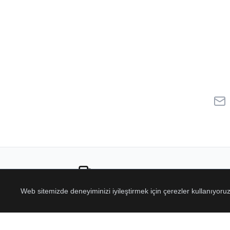
Ücretsiz Kargo
Web sitemizde deneyiminizi iyileştirmek için çerezler kullanıyor