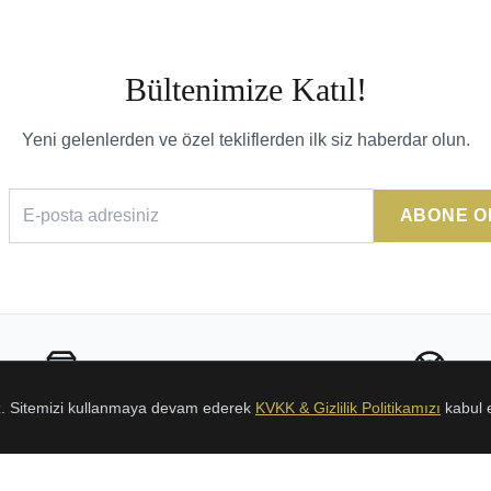
Bültenimize Katıl!
Yeni gelenlerden ve özel tekliflerden ilk siz haberdar olun.
ABONE O
Sorunsuz İade
24/7 Destek
uz. Sitemizi kullanmaya devam ederek
KVKK & Gizlilik Politikamızı
kabul 