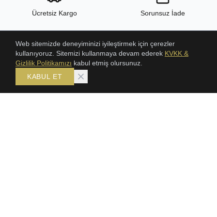
Ücretsiz Kargo
Sorunsuz İade
Web sitemizde deneyiminizi iyileştirmek için çerezler
kullanıyoruz. Sitemizi kullanmaya devam ederek
KVKK &
24/7 Destek
Yüksek Kalite
Gizlilik Politikamızı
kabul etmiş olursunuz.
KABUL ET
ÜRÜNLER
KOLEKSIYONLAR
ŞAHMERAN
Bileklik
SETLER
Gerdanlık
GERDANLIKLAR
Şahmeran
TRABZON HASIR BILEKLIK
Setler
KLASIK HASIR SETLER
BİLEKLİK
KÜPE