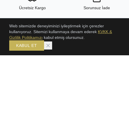
Ücretsiz Kargo
Sorunsuz İade
Web sitemizde deneyiminizi iyileştirmek için çerezler
kullanıyoruz. Sitemizi kullanmaya devam ederek
KVKK &
24/7 Destek
Yüksek Kalite
Gizlilik Politikamızı
kabul etmiş olursunuz.
KABUL ET
ÜRÜNLER
KOLEKSIYONLAR
ŞAHMERAN
Bileklik
SETLER
Gerdanlık
GERDANLIKLAR
Şahmeran
TRABZON HASIR BILEKLIK
Setler
KLASIK HASIR SETLER
BİLEKLİK
KÜPE