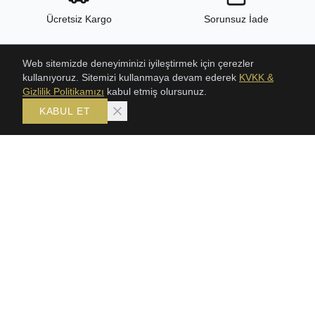
Ücretsiz Kargo
Sorunsuz İade
Web sitemizde deneyiminizi iyileştirmek için çerezler
kullanıyoruz. Sitemizi kullanmaya devam ederek
KVKK &
24/7 Destek
Yüksek Kalite
Gizlilik Politikamızı
kabul etmiş olursunuz.
KABUL ET
ÜRÜNLER
KOLEKSIYONLAR
ŞAHMERAN
Bileklik
SETLER
Gerdanlık
GERDANLIKLAR
Şahmeran
TRABZON HASIR BILEKLIK
Setler
KLASIK HASIR SETLER
BİLEKLİK
KÜPE