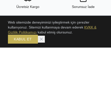
Ücretsiz Kargo
Sorunsuz İade
Web sitemizde deneyiminizi iyileştirmek için çerezler
kullanıyoruz. Sitemizi kullanmaya devam ederek
KVKK &
24/7 Destek
Yüksek Kalite
Gizlilik Politikamızı
kabul etmiş olursunuz.
KABUL ET
ÜRÜNLER
KOLEKSIYONLAR
ŞAHMERAN
Bileklik
SETLER
Gerdanlık
GERDANLIKLAR
Şahmeran
TRABZON HASIR BILEKLIK
Setler
KLASIK HASIR SETLER
BİLEKLİK
KÜPE